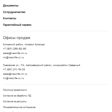
Документы
Сотрудничество
Контакты
Гарантийный сервис
Офисы продаж
Кстовский район, поселок Культура
+7 (831) 266-82-80
sales@newlife-nn.ru
nn@newlife-ul.ru
Львовская ул., 11А, Автозаводский район, микрорайон Северный
+7 (831) 211-79-03
sales@newlife-nn.ru
nn@newlife-ul.ru
Политика приватности
Согласие на обработку ПД
Согласие на рассылку
Пользовательское соглашение