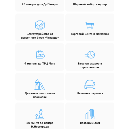
23 минуты до м/р Печеры
Широкий выбор квартир
Благоустройство от
Торговый центр и магазины
известного бюро «Чехарда»
4 минуты до ТРЦ Мега
Высокая скорость
строительства
Детские и спортивные
Наземная парковка
площадки
35 минут до центра
Возводим дом
Н.Новгорода