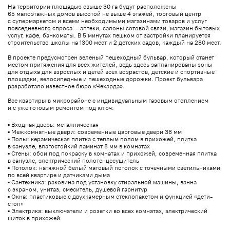
На территории площадью свыше 30 га будут расположены
65 малоэтажных домов высотой не выше 4 этажей, торговый центр
с супермаркетом и всеми необходимыми магазинами товаров и услуг
повседневного спроса — аптеки, салоны сотовой связи, магазин бытовых
услуг, кафе, банкоматы. В 5 минутах пешком от застройки планируется
строительство школы на 1300 мест и 2 детских садов, каждый на 280 мест.
В проекте предусмотрен зеленый пешеходный бульвар, который станет
местом притяжения для всех жителей, ведь здесь запланированы зоны
для отдыха для взрослых и детей всех возрастов, детские и спортивные
площадки, велосипедные и пешеходные дорожки. Проект бульвара
разработало известное бюро «Чехарда».
Все квартиры в микрорайоне с индивидуальным газовым отоплением
и с уже готовым ремонтом под ключ:
▪️ Входная дверь: металлическая
▪️ Межкомнатные двери: современные царговые двери 38 мм
▪️ Полы: керамическая плитка с теплым полом в прихожей, плитка
в санузле, влагостойкий ламинат 8 мм в комнатах
▪️ Стены: обои под покраску в комнатах и прихожей, современная плитка
в санузле, электрический полотенцесушитель
▪️ Потолок: натяжной белый матовый потолок с точечными светильниками
по всей квартире и датчиками дыма
▪️ Сантехника: раковина под установку стиральной машины, ванна
с экраном, унитаз, смеситель, душевой гарнитур
▪️ Окна: пластиковые с двухкамерным стеклопакетом и функцией «дети-
стоп»
▪️ Электрика: выключатели и розетки во всех комнатах, электрический
щиток в прихожей