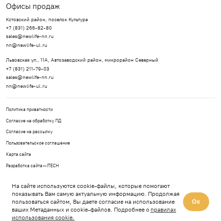
Офисы продаж
Кстовский район, поселок Культура
+7 (831) 266-82-80
sales@newlife-nn.ru
nn@newlife-ul.ru
Львовская ул., 11А, Автозаводский район, микрорайон Северный
+7 (831) 211-79-03
sales@newlife-nn.ru
nn@newlife-ul.ru
Политика приватности
Согласие на обработку ПД
Согласие на рассылку
Пользовательское соглашение
Карта сайта
Разработка сайта —
ITECH
© 2026, ООО Специализированные застройщики
«Новая Жизнь – Ройка», “Новая Жизнь- Львовская”.
На сайте используются cookie-файлы, которые помогают
Все права защищены
показывать Вам самую актуальную информацию. Продолжая
пользоваться сайтом, Вы даете согласие на использование
Ок
ваших Метаданных и cookie-файлов. Подробнее о
правилах
Любая информация, представленная на данном сайте, носит исключительно информационный
характер и ни при каких условиях не является публичной офертой, определяемой положением ст
использования cookie.