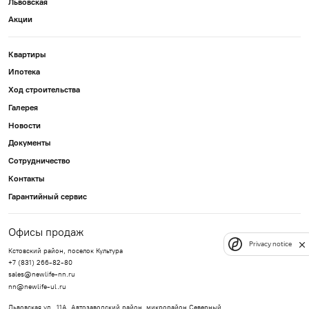
Львовская
Акции
Квартиры
Ипотека
Ход строительства
Галерея
Новости
Документы
Сотрудничество
Контакты
Гарантийный сервис
Офисы продаж
Privacy notice
Кстовский район, поселок Культура
+7 (831) 266-82-80
sales@newlife-nn.ru
nn@newlife-ul.ru
Львовская ул., 11А, Автозаводский район, микрорайон Северный